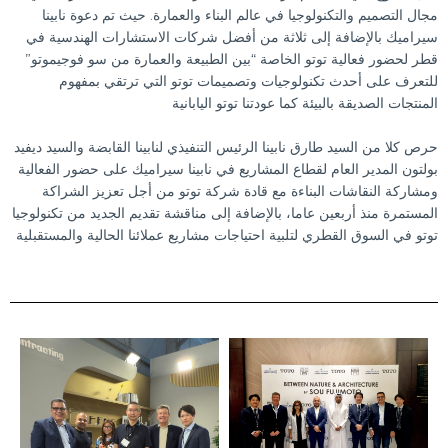
مجال التصميم والتكنولوجيا في عالم البناء والعمارة. حيث تم دعوة نابينا
سيراميك بالإضافة إلى ثلاثة من أفضل شركات الاستشارات الهندسية في
قطر لحضور فعالية توتو الخاصة “بين الطبيعة والعمارة من سو فوجيموتو”
للتعرف على أحدث تكنولوجيات وتصميمات توتو التي ترتقي بمفهوم
المنتجات الصديقة بالبيئة كما عودتنا توتو اليابانية
حرص كلا من السيد طارق نابينا الرئيس التنفيذي لنابينا القابضة والسيد ديفيد
بولتون المدير العام لقطاع المشاريع في نابينا سيراميك على حضور الفعالية
ومشاركة النقاشات البناءة مع قادة شركة توتو من أجل تعزيز الشراكة
المستمرة منذ أربعين عاما، بالإضافة إلى مناقشة تقديم الجديد من تكنولوجيا
توتو في السوق القطري لتلبية احتياجات مشاريع عملائنا الحالية والمستقبلية