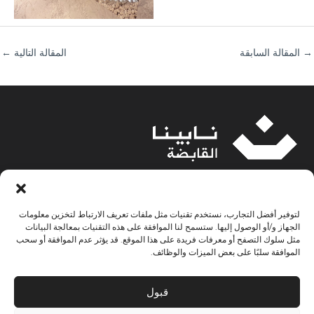
→
المقالة السابقة
المقالة التالية
←
نابينا القابضة هي واحدة من أكبر الشركات في مجال البناء والمقاولات ومواد
لتوفير أفضل التجارب، نستخدم تقنيات مثل ملفات تعريف الارتباط لتخزين معلومات
البناء والسيراميك والأدوات الصحية والألمنيوم والزجاج والمطابخ الحديثة
الجهاز و/أو الوصول إليها. ستسمح لنا الموافقة على هذه التقنيات بمعالجة البيانات
والنوافذ والأبواب والتصميم المعماري والداخلي وحلول الفنادق والمطاعم
مثل سلوك التصفح أو معرفات فريدة على هذا الموقع. قد يؤثر عدم الموافقة أو سحب
الموافقة سلبًا على بعض الميزات والوظائف.
والمأكولات والمشروبات والعقارات واللياقة البدنية في قطر.
قبول
روابط سريعة