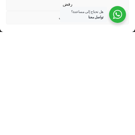
رفض
الرئيسية
هل تحتاج إلى مساعدة؟
الاعدادات
تواصل معنا
عن نابينا القابضة
اتصل بنا
وظائف
English
اتصل بنا
الموقع
مبنى نابينا القابضة، طريق المطار، الدوحة، قطر
الهاتف
9999 4429 974+
البريد الإلكتروني
info@nabinaholding.com