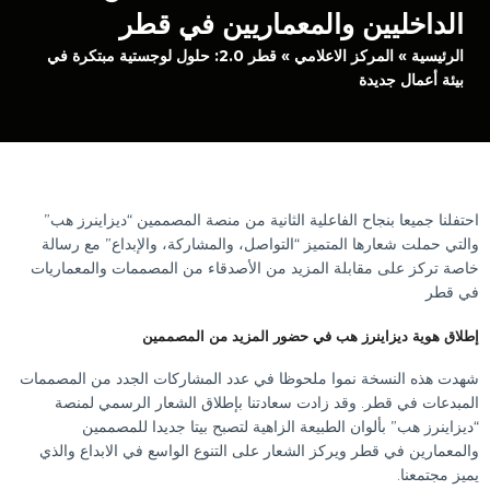
الداخليين والمعماريين في قطر
الرئيسية
»
المركز الاعلامي
»
قطر 2.0: حلول لوجستية مبتكرة في
بيئة أعمال جديدة
احتفلنا جميعا بنجاح الفاعلية الثانية من منصة المصممين “ديزاينرز هب”
والتي حملت شعارها المتميز “التواصل، والمشاركة، والإبداع” مع رسالة
خاصة تركز على مقابلة المزيد من الأصدقاء من المصممات والمعماريات
في قطر
إطلاق هوية ديزاينرز هب في حضور المزيد من المصممين
شهدت هذه النسخة نموا ملحوظا في عدد المشاركات الجدد من المصممات
المبدعات في قطر. وقد زادت سعادتنا بإطلاق الشعار الرسمي لمنصة
“ديزاينرز هب” بألوان الطبيعة الزاهية لتصبح بيتا جديدا للمصممين
والمعمارين في قطر ويركز الشعار على التنوع الواسع في الابداع والذي
يميز مجتمعنا.