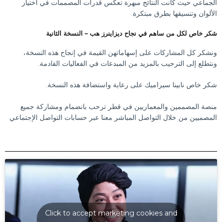
الجماعي حيث كانت النتائج مبهرة تعكس قدرات المصممات في اختيار
الألوان وتنسيقها بطرق مبتكرة.
شكر خاص لكل من ساهم في نجاح ديزاينرز هب – النسخة الثانية
ونشكر كل المشاركات على إسهاماتهن القيمة في إنجاح هذه النسخة،
ونتطلع إلى الترحيب بالمزيد من المبدعات في الفعاليات القادمة.
شكر خاص نابينا سيراميك على رعاية واستضافة هذه النسخة.
منصة المصممين والمعماريين في قطر ترحب بانضمام ومشاركة جميع
المصميين من خلال التواصل المباشر معنا عبر حسابات التواصل الإجتماعي
Click to accept marketing cookies and