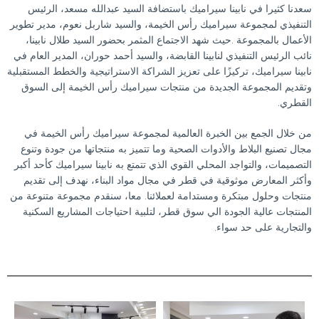
سعدنا كثيرا في نابينا سيراميك باستضافة السيد عبدالله مسعد، الرئيس
التنفيذي لمجموعة سيراميك رأس الخيمة، والسيد شاربل نعوم، مدير تطوير
الأعمال بالمجموعة .حيث شهد الاجتماع المثمر بحضور السيد طلال نابينا،
نائب الرئيس التنفيذي لنابينا القابضة، والسيد أحمد حوران، المدير العام في
نابينا سيراميك، تركيزًا على تعزيز الشراكة الاستراتيجية والخطط المستقبلية
وتقديم المجموعة الجديدة من منتجات سيراميك رأس الخيمة إلى السوق
القطري.
من خلال الجمع بين الخبرة العالمية لمجموعة سيراميك رأس الخيمة في
مجال تصنيع البلاط والأدوات الصحية وما تتميز به منتجاتها من جودة وتنوع
التصميمات، والتواجد المحلي القوي الذي تتمتع به
نابينا سيراميك
كأحد أكبر
وأكثر المعارض موثوقية في قطر في مجال مواد البناء، نهدف إلى تقديم
منتجات وحلول مبتكرة ومستدامة لعملائنا. معا، سنقدم مجموعة متنوعة من
المنتجات عالية الجودة الي سوق قطر، لتلبية احتياجات المشاريع السكنية
والتجارية على حد سواء.