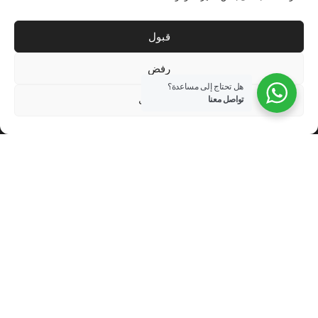
→
المقالة السابقة
المقالة التالية
←
قبول
رفض
هل تحتاج إلى مساعدة؟
الاعدادات
تواصل معنا
نابينا القابضة هي واحدة من أكبر الشركات في مجال البناء والمقاولات ومواد
البناء والسيراميك والأدوات الصحية والألمنيوم والزجاج والمطابخ الحديثة
والنوافذ والأبواب والتصميم المعماري والداخلي وحلول الفنادق والمطاعم
والمأكولات والمشروبات والعقارات واللياقة البدنية في قطر.
روابط سريعة