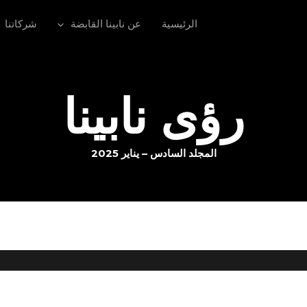
الرئيسية
عن نابينا القابضة
شركاتنا
رؤى نابينا
المجلد السادس – يناير 2025