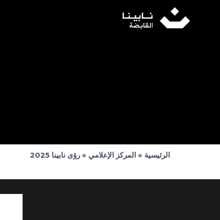
خطي
لى
لمحتوى
الرئيسية
»
المركز الإعلامي
» رؤى نابينا 2025