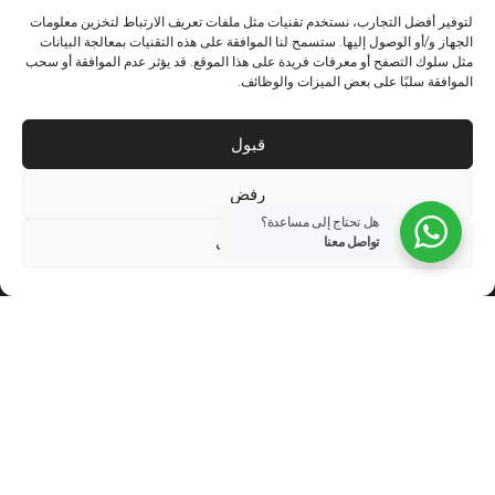
لتوفير أفضل التجارب، نستخدم تقنيات مثل ملفات تعريف الارتباط لتخزين معلومات
الجهاز و/أو الوصول إليها. ستسمح لنا الموافقة على هذه التقنيات بمعالجة البيانات
مثل سلوك التصفح أو معرفات فريدة على هذا الموقع. قد يؤثر عدم الموافقة أو سحب
الموافقة سلبًا على بعض الميزات والوظائف.
→
المقالة السابقة
المقالة التالية
←
قبول
رفض
هل تحتاج إلى مساعدة؟
الاعدادات
تواصل معنا
نابينا القابضة هي واحدة من أكبر الشركات في مجال البناء والمقاولات ومواد
البناء والسيراميك والأدوات الصحية والألمنيوم والزجاج والمطابخ الحديثة
والنوافذ والأبواب والتصميم المعماري والداخلي وحلول الفنادق والمطاعم
والمأكولات والمشروبات والعقارات واللياقة البدنية في قطر.