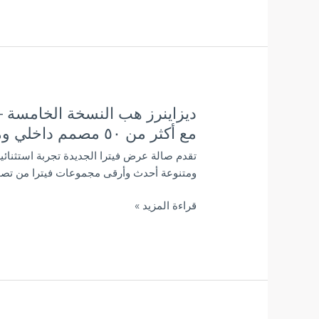
حصرية
ديزاينرز هب النسخة الخامسة – 
ديزاينرز
هب
مع أكثر من ٥٠ مصمم داخلي ومعماري
النسخة
تقدم صالة عرض فيترا الجديدة تجربة استثنا
الخامسة
ومتنوعة أحدث وأرقى مجموعات فيترا من تصمي
–
الأحتفال
قراءة المزيد »
بالفائزين
في
مسابقة
التصميم
مع
أكثر
من