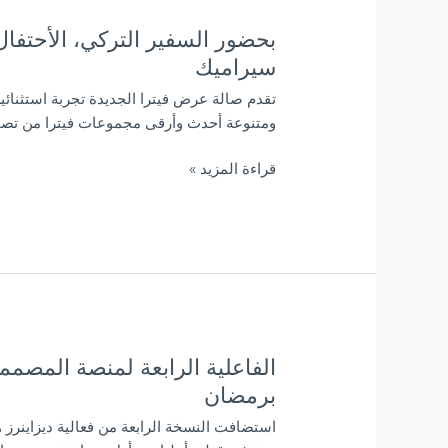
٥٠
بحضور السفير التركي، الأحتفال 
بحضور
مصمم
السفير
سيراميك
داخلي
التركي،
ومعماري
تقدم صالة عرض فيترا الجديدة تجربة استثنا
الأحتفال
ومتنوعة أحدث وأرقى مجموعات فيترا من تصمي
بافتتاح
صالة
قراءة المزيد »
عرض
فيترا
في
نابينا
سيراميك
الفاعلية الرابعة لمنصة المصمم
الفاعلية
الرابعة
برمضان
لمنصة
استضافت النسخة الرابعة من فعالية ديزاينرز 
المصممين