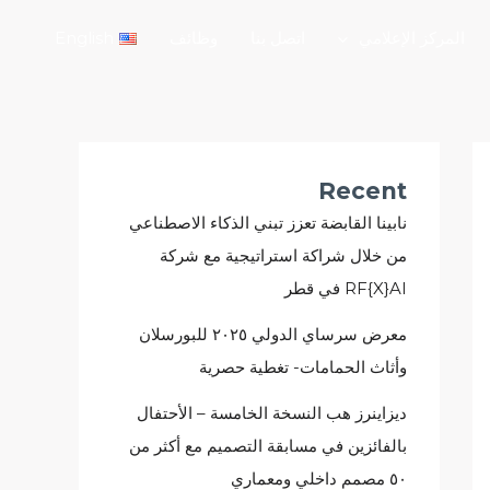
المركز الإعلامي
اتصل بنا
وظائف
English
Recent
نابينا القابضة تعزز تبني الذكاء الاصطناعي
من خلال شراكة استراتيجية مع شركة
RF{X}AI في قطر
معرض سرساي الدولي ٢٠٢٥ للبورسلان
وأثاث الحمامات- تغطية حصرية
ديزاينرز هب النسخة الخامسة – الأحتفال
بالفائزين في مسابقة التصميم مع أكثر من
٥٠ مصمم داخلي ومعماري