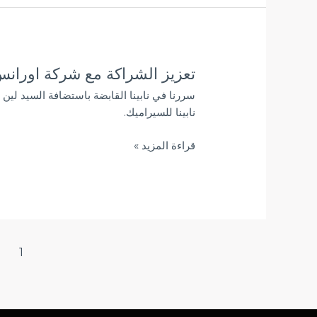
تعزيز الشراكة مع شركة اوران
تعزيز
الشراكة
سررنا في نابينا القابضة باستضافة السيد لي
مع
نابينا للسيراميك.
شركة
اورانس
قراءة المزيد »
1