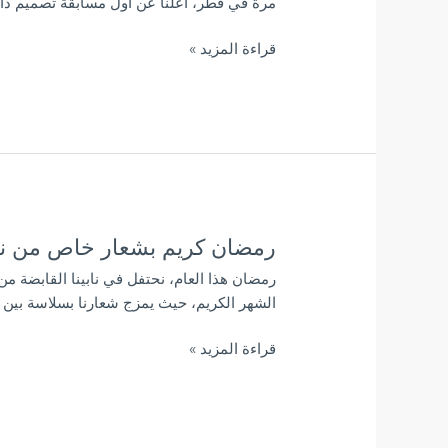
مرة في قطر، أعلنا عن أول مسابقة تصميم دا
والمعماريين
في
قراءة المزيد »
قطر:
معا
نحتفل
برمضان
رمضان كريم بشعار خاص من نابي
رمضان
كريم
رمضان هذا العام، نحتفل في نابينا القابضة م
بشعار
الشهر الكريم، حيث يمزج شعارنا بسلاسة بين ا
خاص
من
قراءة المزيد »
نابينا
القابضة