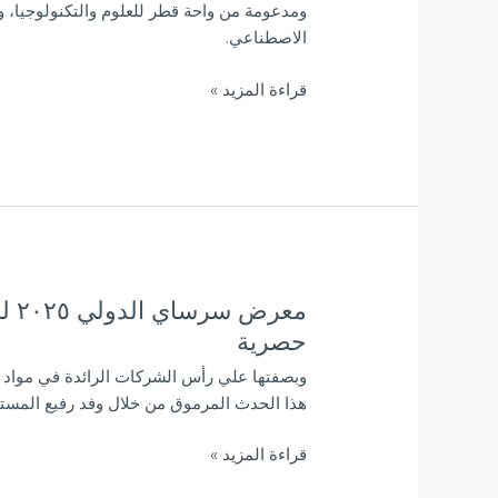
ومدعومة من واحة قطر للعلوم والتكنولوجيا،
الذكاء
الاصطناعي.
الاصطناعي
من
قراءة المزيد »
خلال
شراكة
استراتيجية
مع
شركة
RF{X}AI
في
قطر
معر
معرض
سرساي
حصرية
الدولي
وبصفتها علي رأس الشركات الرائدة في مواد ال
٢٠٢٥
هذا الحدث المرموق من خلال وفد رفيع المست
للبورسلان
وأثاث
قراءة المزيد »
الحمامات-
تغطية