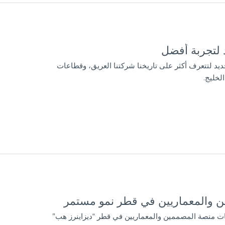
د لتجربة أفضل
لجديد لتتعرف أكثر على تاريخنا شركتنا العريق، وقطاعات
لخليج.
مين والمعماريين في قطر نمو مستمر
ليات منصة المصممين والمعماريين في قطر “ديزاينرز هب”