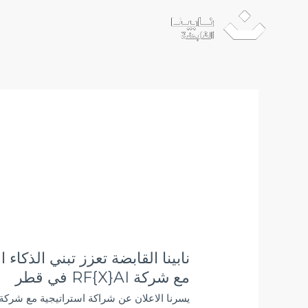
خطي
Post
لى
pagination
لمحتوى
نابينا القابضة تعزز تبني الذكا
نابينا
القابضة
مع شركة RF{X}AI في قطر
تعزز
تبني