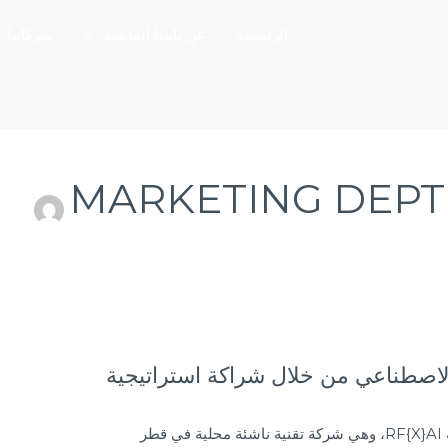
الرئيسية
عن نابينا القابضة
شركاتنا
MARKETING DEPT
ء الاصطناعي من خلال شراكة استراتيجية
يسرنا الاعلان عن شراكة استراتيجية مع شركة RF{X}AI، وهي شركة تقنية ناشئة محلية في قطر